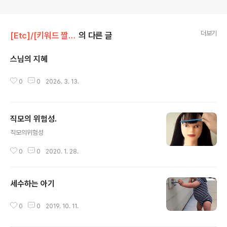
더보기
[Etc]/[키워드 짤방놀이]
의 다른 글
스님의 지혜
글 내용
0
0
2026. 3. 13.
직모의 위험성.
글 내용
직모의위험성
0
0
2020. 1. 28.
세수하는 아기
글 내용
0
0
2019. 10. 11.