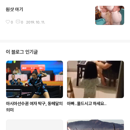
원샷 아기
글 내용
0
0
2019. 10. 11.
이 블로그 인기글
아시아선수권 여자 탁구, 동메달의
아빠..물드시고 하세요..
의미