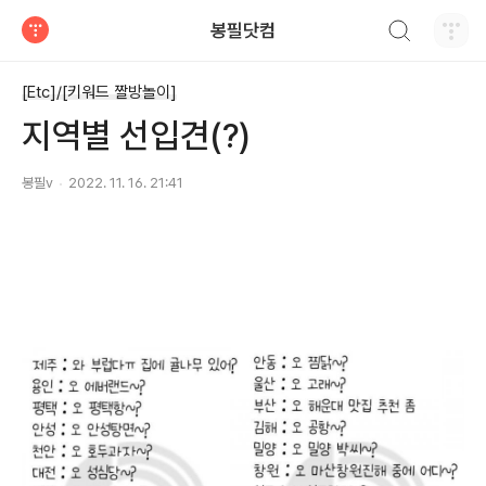
검색하기
봉필닷컴
티스토리
[Etc]/[키워드 짤방놀이]
지역별 선입견(?)
봉필v
2022. 11. 16. 21:41