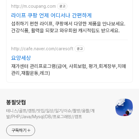
http://m.coupang.com
광고
라이프 쿠팡 언제 어디서나 간편하게
섭취하기 편한 라이프, 쿠팡에서 다양한 제품을 만나보세요.
건강식품, 활력을 되찾고 와우회원 캐시적립도 받으세요.
http://cafe.naver.com/caresoft
광고
요양세상
재가센터 관리프로그램(급여, 사회보험, 평가,회계장부,치매
관리,재활운동,레크)
로그 정보
봉필닷컴
테니스/골프/캠핑/맛집/일상/일기/이슈/짤방/움짤/개
발/PHP/Java/Mysql/DB/프로그래밍//캠프
구독하기