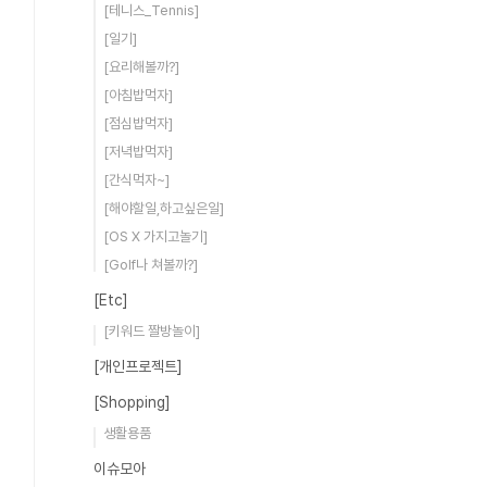
[테니스_Tennis]
[일기]
[요리해볼까?]
[아침밥먹자]
[점심밥먹자]
[저녁밥먹자]
[간식먹자~]
[해야할일,하고싶은일]
[OS X 가지고놀기]
[Golf나 쳐볼까?]
[Etc]
[키워드 짤방놀이]
[개인프로젝트]
[Shopping]
생활용품
이슈모아