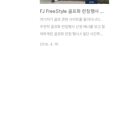
FJ FreeStyle 골프화 런칭행사 다녀왔습니다.
여기저기 골프 관련 사이트를 돌아다니다..
우연히 골프화 런칭행사 신청 배너를 보고 참
여하게된 골프화 런칭 행사.!! 일단 사진투척
~!! ▲ 행사장 입구 ▲ 개구리가 왜있는지 몰
2016. 4. 19.
랐지만.. 골프화 컨셉이 위에있는 개구리였네
요.. ▲ 식사장소 ▲ 골프화 착용후 시타 및
자신에게 맞는 골프화를 피팅해주는 시타장
소. ▲ 여기도 개구리.. 개구리 마카롱인듯하
지만... 모양이 맘에안들어서 먹지는 않았네
요. ▲ 개구리와 함께 제공되는 무알콜 칵테
일(?) 주스(?) 주변사람들 이야기로는.. 음....
노코멘트 하겠습니다.ㅋ ▲ 여기도 개구리..
개굴개굴개구리~ 여자분들은 징그럽다고..;;
하하하; ▲ 오늘의 런칭행사를 빛내주신 모델
분들.. 옆에 서기 부담스러울정도로 예쁘시더
군요.. ▲ 행사장 입구 ▲ 행사장 우측 부분..