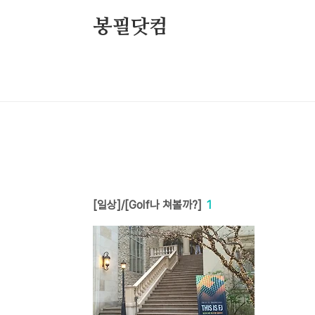
본문 바로가기
봉필닷컴
[일상]/[Golf나 쳐볼까?]
1