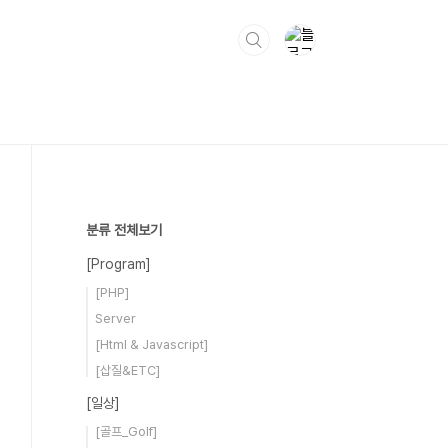
분류 전체보기
[Program]
[PHP]
Server
[Html & Javascript]
[삽질&ETC]
[일상]
[골프_Golf]