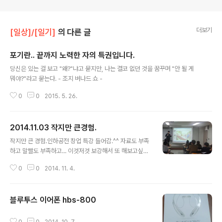
더보기
[일상]/[일기]
의 다른 글
포기란.. 끝까지 노력한 자의 특권입니다.
글 내용
당신은 있는 걸 보고 "왜?"냐고 묻지만, 나는 결코 없던 것을 꿈꾸며 "안 될 게
뭐야?"라고 묻는다. - 조지 버나드 쇼 -
0
0
2015. 5. 26.
2014.11.03 작지만 큰경험.
글 내용
작지만 큰 경험.인하공전 창업 특강 들어감.^^ 자료도 부족
하고 말빨도 부족하고... 이것저것 보강해서 또 해보고싶구
만요.^^
0
0
2014. 11. 4.
블루투스 이어폰 hbs-800
글 내용