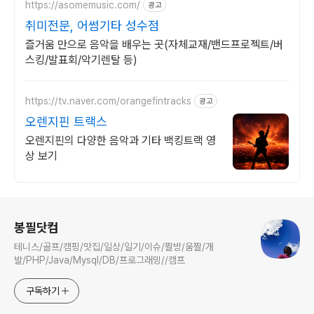
https://asomemusic.com/
광고
취미전문, 어썸기타 성수점
즐거움 만으로 음악을 배우는 곳(자체교재/밴드프로젝트/버
스킹/발표회/악기렌탈 등)
https://tv.naver.com/orangefintracks
광고
오렌지핀 트랙스
오렌지핀의 다양한 음악과 기타 백킹트랙 영
상 보기
로그 정보
봉필닷컴
테니스/골프/캠핑/맛집/일상/일기/이슈/짤방/움짤/개
발/PHP/Java/Mysql/DB/프로그래밍//캠프
구독하기