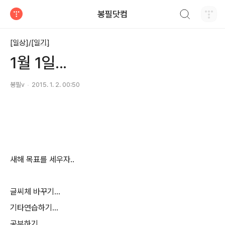
검색하기
봉필닷컴
티스토리
[일상]/[일기]
1월 1일...
봉필v
2015. 1. 2. 00:50
새해 목표를 세우자..
글씨체 바꾸기...
기타연습하기...
공부하기...